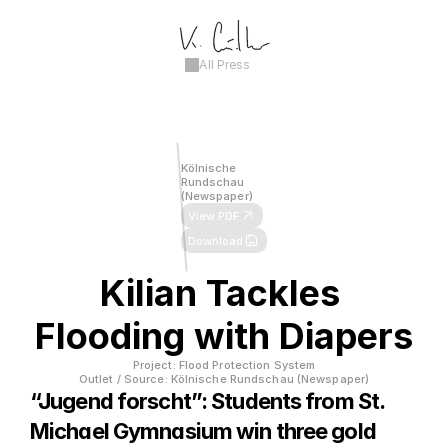
All Press
Kölnische 
Rundschau 
(Newspaper)
View PDF
Download
Kilian Tackles 
Flooding with Diapers
Project: Flood Protection System
Outlet / Source: Kölnische Rundschau (Newspaper)
“Jugend forscht”: Students from St. 
Michael Gymnasium win three gold 